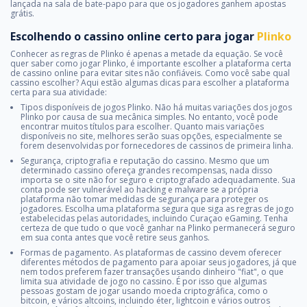
lançada na sala de bate-papo para que os jogadores ganhem apostas
grátis.
Escolhendo o cassino online certo para jogar
Plinko
Conhecer as regras de Plinko é apenas a metade da equação. Se você
quer saber como jogar Plinko, é importante escolher a plataforma certa
de cassino online para evitar sites não confiáveis. Como você sabe qual
cassino escolher? Aqui estão algumas dicas para escolher a plataforma
certa para sua atividade:
Tipos disponíveis de jogos Plinko. Não há muitas variações dos jogos
Plinko por causa de sua mecânica simples. No entanto, você pode
encontrar muitos títulos para escolher. Quanto mais variações
disponíveis no site, melhores serão suas opções, especialmente se
forem desenvolvidas por fornecedores de cassinos de primeira linha.
Segurança, criptografia e reputação do cassino. Mesmo que um
determinado cassino ofereça grandes recompensas, nada disso
importa se o site não for seguro e criptografado adequadamente. Sua
conta pode ser vulnerável ao hacking e malware se a própria
plataforma não tomar medidas de segurança para proteger os
jogadores. Escolha uma plataforma segura que siga as regras de jogo
estabelecidas pelas autoridades, incluindo Curaçao eGaming. Tenha
certeza de que tudo o que você ganhar na Plinko permanecerá seguro
em sua conta antes que você retire seus ganhos.
Formas de pagamento. As plataformas de cassino devem oferecer
diferentes métodos de pagamento para apoiar seus jogadores, já que
nem todos preferem fazer transações usando dinheiro "fiat", o que
limita sua atividade de jogo no cassino. É por isso que algumas
pessoas gostam de jogar usando moeda criptográfica, como o
bitcoin, e vários altcoins, incluindo éter, lightcoin e vários outros