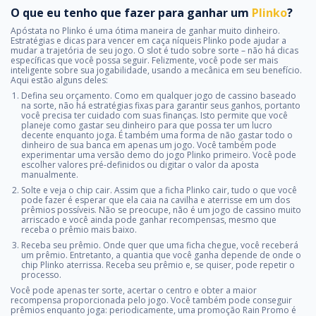
O que eu tenho que fazer para ganhar um
Plinko
?
Apóstata no Plinko é uma ótima maneira de ganhar muito dinheiro.
Estratégias e dicas para vencer em caça níqueis Plinko pode ajudar a
mudar a trajetória de seu jogo. O slot é tudo sobre sorte – não há dicas
específicas que você possa seguir. Felizmente, você pode ser mais
inteligente sobre sua jogabilidade, usando a mecânica em seu benefício.
Aqui estão alguns deles:
Defina seu orçamento. Como em qualquer jogo de cassino baseado
na sorte, não há estratégias fixas para garantir seus ganhos, portanto
você precisa ter cuidado com suas finanças. Isto permite que você
planeje como gastar seu dinheiro para que possa ter um lucro
decente enquanto joga. É também uma forma de não gastar todo o
dinheiro de sua banca em apenas um jogo. Você também pode
experimentar uma versão demo do jogo Plinko primeiro. Você pode
escolher valores pré-definidos ou digitar o valor da aposta
manualmente.
Solte e veja o chip cair. Assim que a ficha Plinko cair, tudo o que você
pode fazer é esperar que ela caia na cavilha e aterrisse em um dos
prêmios possíveis. Não se preocupe, não é um jogo de cassino muito
arriscado e você ainda pode ganhar recompensas, mesmo que
receba o prêmio mais baixo.
Receba seu prêmio. Onde quer que uma ficha chegue, você receberá
um prêmio. Entretanto, a quantia que você ganha depende de onde o
chip Plinko aterrissa. Receba seu prêmio e, se quiser, pode repetir o
processo.
Você pode apenas ter sorte, acertar o centro e obter a maior
recompensa proporcionada pelo jogo. Você também pode conseguir
prêmios enquanto joga: periodicamente, uma promoção Rain Promo é