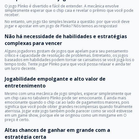
O jogo Plinko é divertido e fácil de entender. A mecânica envolve
simplesmente esperar que o chip caia e revelar o prêmio que você pode
receber.
No entanto, um jogo tão simples levanta a questão: por que você deve
jogar e apostar em um jogo de Plinko? Nós temos as respostas!
Não há necessidade de habilidades e estratégias
complexas para vencer
Alguns jogadores gostam de jogos que apelam para seu pensamento
crítico e capacidade de resolução de problemas. Entretanto, os jogos
baseados em habilidades podem tornar-se cansativos se você jogá-los o
tempo todo. Tente jogar Plinko para que você possa relaxar e ainda ter
um lucro decente.
Jogabilidade empolgante e alto valor de
entretenimento
Mesmo com uma mecânica de jogo simples, esperar simplesmente que
um chip caia no tabuleiro Plinko pode ser emocionante. É ainda mais
emocionante quando o chip cai ao lado de pagamentos maiores, pois
significa que você pode obter grandes recompensas quando finalmente
aterrissa. Jogar este jogo também pode parecer como se você estivesse
em um game show, porque ele se originou como um minigame em O
preço é certo.
Altas chances de ganhar em grande com a
estratégia certa